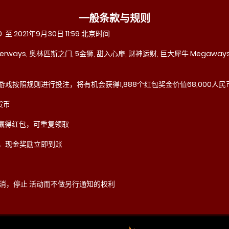
一般条款与规则
0 至 2021年9月30日 11:59 北京时间
ways, 奥林匹斯之门, 5金狮, 甜入心扉, 财神运财, 巨大犀牛 Megaways,
游戏按照规则进行投注，将有机会获得1,888个红包奖金价值68,000人
货币
会赢得红包，可重复领取
知，现金奖励立即到账
取消，停止 活动而不做另行通知的权利