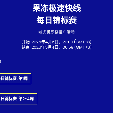
果冻极速快线
每日锦标赛
老虎机网络推广活动
开始: 2026年4月6日，20:00 (GMT+8)
结束: 2026年5月4日，00:59 (GMT+8)
始
日锦标赛: 第1周
日锦标赛: 第2-4周