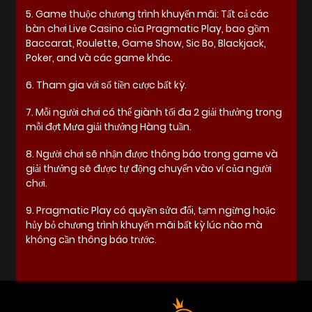
5. Game thuộc chương trình khuyến mãi: Tất cả các
bàn chơi Live Casino của Pragmatic Play, bao gồm
Baccarat, Roulette, Game Show, Sic Bo, Blackjack,
Poker, and và các game khác.
6. Tham gia với số tiền cược bất kỳ.
7. Mỗi người chơi có thể giành tối đa 2 giải thưởng trong
mỗi đợt Mưa giải thưởng Hàng tuần.
8. Người chơi sẽ nhận được thông báo trong game và
giải thưởng sẽ được tự động chuyển vào ví của người
chơi.
9. Pragmatic Play có quyền sửa đổi, tạm ngừng hoặc
hủy bỏ chương trình khuyến mãi bất kỳ lúc nào mà
không cần thông báo trước.