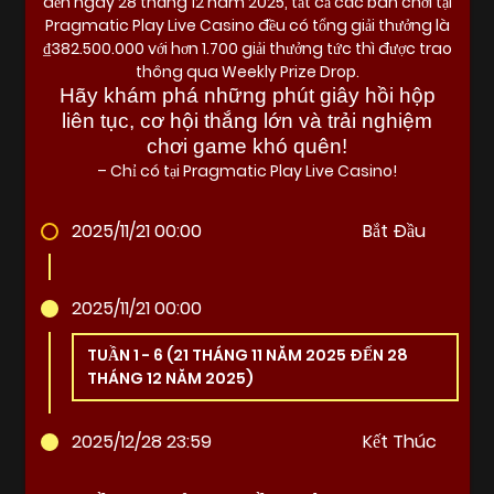
đến ngày 28 tháng 12 năm 2025, tất cả các bàn chơi tại
Pragmatic Play Live Casino đều có tổng giải thưởng là
₫382.500.000 với hơn 1.700 giải thưởng tức thì được trao
thông qua Weekly Prize Drop.
Hãy khám phá những phút giây hồi hộp
liên tục, cơ hội thắng lớn và trải nghiệm
chơi game khó quên!
– Chỉ có tại Pragmatic Play Live Casino!
2025/11/21 00:00
Bắt Đầu
2025/11/21 00:00
TUẦN 1 - 6 (21 THÁNG 11 NĂM 2025 ĐẾN 28
THÁNG 12 NĂM 2025)
2025/12/28 23:59
Kết Thúc