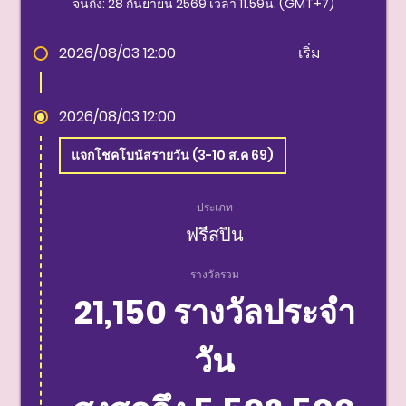
จนถึง: 28 กันยายน 2569 เวลา 11.59น. (GMT+7)
2026/08/03 12:00
เริ่ม
2026/08/03 12:00
แจกโชคโบนัสรายวัน (3-10 ส.ค 69)
ประเภท
ฟรีสปิน
รางวัลรวม
21,150 รางวัลประจำ
วัน