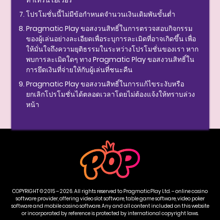
โปรโมชั่นนี้ไม่มีข้อกำหนดจำนวนเงินเดิมพันขั้นต่ำ
Pragmatic Play ขอสงวนสิทธิ์ในการตรวจสอบกิจกรรม
ของผู้เล่นอย่างละเอียดเพื่อระบุการละเมิดที่อาจเกิดขึ้น เพื่อ
ให้มั่นใจถึงความยุติธรรมในระหว่างโปรโมชั่นของเรา หาก
พบการละเมิดใดๆ ทาง Pragmatic Play ขอสงวนสิทธิ์ใน
การยึดเงินที่จ่ายให้กับผู้เล่นที่ชนะคืน
Pragmatic Play ขอสงวนสิทธิ์ในการแก้ไขระงับหรือ
ยกเลิกโปรโมชั่นได้ตลอดเวลาโดยไม่ต้องแจ้งให้ทราบล่วง
หน้า
COPYRIGHT © 2015 – 2026. All rights reserved to PragmaticPlay Ltd. – online casino
software provider, offering video slot software, table game software, video poker
software and mobile casino software. Any and all content included on this website
or incorporated by reference is protected by international copyright laws.