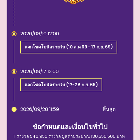
2026/08/10 12:00
แจกโชคโบนัสรายวัน (10 ส.ค 69 - 17 ก.ย. 69)
2026/09/17 12:00
แจกโชคโบนัสรายวัน (17-28 ก.ย. 69)
2026/09/28 11:59
สิ้นสุด
ข้อกำหนดและเงื่อนไขทั่วไป
รางวัล 546,950 รางวัล มูลค่าประมาณ 130,556,500 บาท