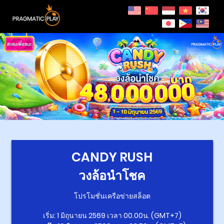
CANDY RUSH
วงล้อนำโชค
โปรโมชั่นเครือข่ายสล็อต
เริ่ม: 1 มิถุนายน 2569 เวลา 00.00น. (GMT+7)