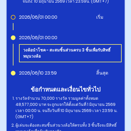
จนถึง: 10 มิถุนายน 2569 เวลา 23.59น. (GMT+7)
2026/06/01 00:00
เริ่ม
2026/06/01 00:00
วงล้อนำโชค - สะสมชิ้นส่วนครบ 3 ชิ้นเพื่อรับสิทธิ์
หมุนวงล้อ
2026/06/10 23:59
สิ้นสุด
ข้อกำหนดและเงื่อนไขทั่วไป
รางวัลจำนวน 70,000 รางวัล รวมมูลค่าทั้งหมด
48,577,000 บาท จะถูกแจกให้ตั้งแต่วันที่ 1 มิถุนายน 2569
เวลา 00:00 น. จนถึงวันที่ 10 มิถุนายน 2569 เวลา 23:59 น.
(GMT+7)
ผู้เล่นจะต้องสะสมชิ้นส่วนวงล้อให้ครบทั้ง 3 ชิ้นจึงจะมีสิทธิ์