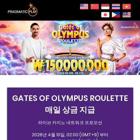
GATES OF OLYMPUS ROULETTE
매일 상금 지급
라이브 카지노 네트워크 프로모션
2026년 4월 10일, 02:00 (GMT+9) 부터