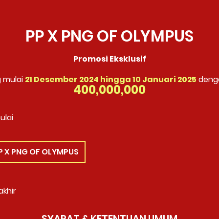
PP X PNG OF OLYMPUS
Promosi Eksklusif
g mulai
21 Desember 2024 hingga 10 Januari 2025
denga
400,000,000
ulai
P X PNG OF OLYMPUS
akhir
SYARAT & KETENTUAN UMUM