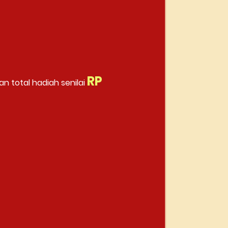
RP
n total hadiah senilai