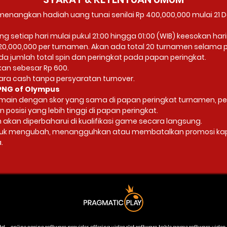
nangkan hadiah uang tunai senilai Rp 400,000,000 mulai 21 D
g setiap hari mulai pukul 21:00 hingga 01:00 (WIB) keesokan h
 20,000,000 per turnamen. Akan ada total 20 turnamen selama p
 jumlah total spin dan peringkat pada papan peringkat.
an sebesar Rp 600.
ara cash tanpa persyaratan turnover.
PNG of Olympus
pemain dengan skor yang sama di papan peringkat turnamen, 
sisi yang lebih tinggi di papan peringkat.
akan diperbaharui di kualifikasi game secara langsung.
ntuk mengubah, menangguhkan atau membatalkan promosi ka
.