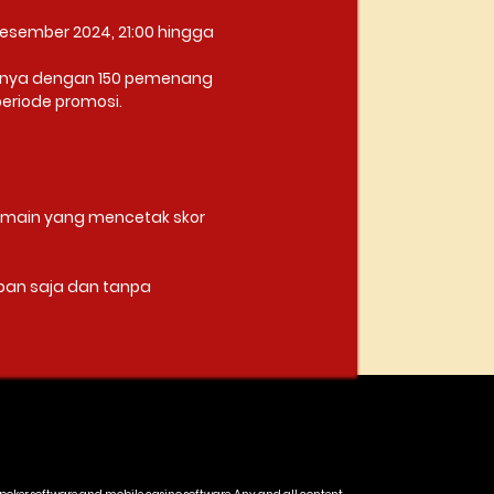
esember 2024, 21:00 hingga
arinya dengan 150 pemenang
eriode promosi.
pemain yang mencetak skor
pan saja dan tanpa