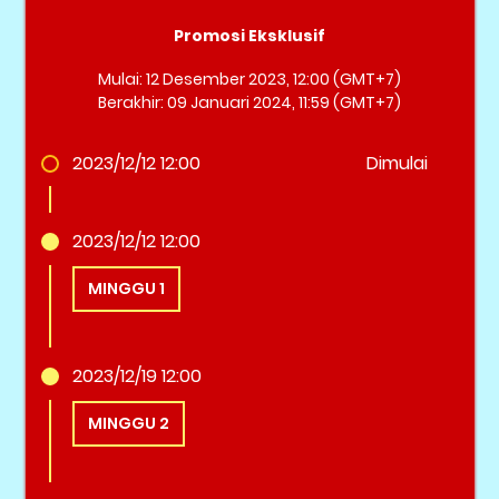
Promosi Eksklusif
Mulai: 12 Desember 2023, 12:00 (GMT+7)
Berakhir: 09 Januari 2024, 11:59 (GMT+7)
2023/12/12 12:00
Dimulai
2023/12/12 12:00
MINGGU 1
2023/12/19 12:00
MINGGU 2