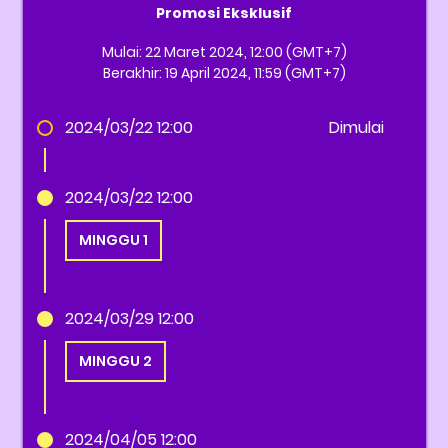
Promosi Eksklusif
Mulai: 22 Maret 2024, 12:00 (GMT+7)
Berakhir: 19 April 2024, 11:59 (GMT+7)
2024/03/22 12:00
Dimulai
2024/03/22 12:00
MINGGU 1
2024/03/29 12:00
MINGGU 2
2024/04/05 12:00